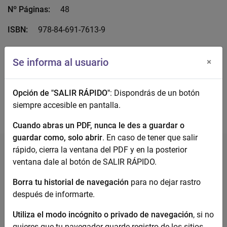
Nº Páginas:
48
ISBN:
978-84-691-7613-9
Acceso Abierto:
No definido
Se informa al usuario
×
Descarga el documento completo
Opción de "SALIR RÁPIDO"
: Dispondrás de un botón
siempre accesible en pantalla.
Cuando abras un PDF, nunca le des a guardar o
guardar como, solo abrir
. En caso de tener que salir
rápido, cierra la ventana del PDF y en la posterior
ventana dale al botón de SALIR RÁPIDO.
Borra tu historial de navegación
para no dejar rastro
después de informarte.
Violencia contra la mujer
Utiliza el modo incógnito o privado de navegación
, si no
quieres que tu navegador guarde registro de los sitios