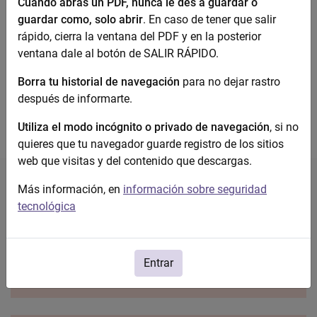
Cuando abras un PDF, nunca le des a guardar o
Nº Páginas:
81
guardar como, solo abrir
. En caso de tener que salir
rápido, cierra la ventana del PDF y en la posterior
Acceso Abierto:
No definido
ventana dale al botón de SALIR RÁPIDO.
Descarga el documento completo
Borra tu historial de navegación
para no dejar rastro
después de informarte.
Utiliza el modo incógnito o privado de navegación
, si no
quieres que tu navegador guarde registro de los sitios
web que visitas y del contenido que descargas.
Más información, en
información sobre seguridad
tecnológica
Entrar
Violencia contra la mujer