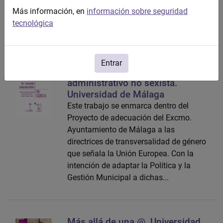
facilitar la utilización en su
Más información, en
información sobre seguridad
comunicación de un lenguaje
tecnológica
igualitario, no sexista. Adopta...
Entrar
Manual de lenguaje
administrativo no sexista.
Universidad de Málaga
Este trabajo se enmarca dentro del
Proyecto de adecuación del Excmo.
Ayuntamiento de Málaga a las
directrices de transversalidad de género
que señala la Unión Europea. Con la
intención de adaptar la Política y la
Gestión Municipal a dichas...
Más allá de una @. Universidad