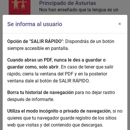
Principado de Asturias
Nos han enseñado que la lengua es un
instrumento neutro en la comunicación
Se informa al usuario
y que tiene la posibilidad de cambiar y
×
adaptarse según las necesidades
sociales, que existen pautas y reglas,
Opción de "SALIR RÁPIDO"
: Dispondrás de un botón
pero que las personas que la hablan
siempre accesible en pantalla.
influyen en su...
Cuando abras un PDF, nunca le des a guardar o
guardar como, solo abrir
. En caso de tener que salir
rápido, cierra la ventana del PDF y en la posterior
Hacia la igualdad desde el
ventana dale al botón de SALIR RÁPIDO.
lenguaje. Guía para un uso no
sexista del lenguaje. Universidad
Borra tu historial de navegación
para no dejar rastro
de Valencia
después de informarte.
Esta Guía de uso para un lenguaje
igualitario pretende ofrecer recursos y
Utiliza el modo incógnito o privado de navegación
, si no
estrategias a quienes forman parte de
quieres que tu navegador guarde registro de los sitios
la Universitat de València con el fin de
web que visitas y del contenido que descargas.