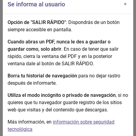
las autoridades...
Se informa al usuario
×
Opción de "SALIR RÁPIDO"
: Dispondrás de un botón
Guía profesional de recursos de
siempre accesible en pantalla.
atención a víctimas de violencia
de género. Región de Murcia
Cuando abras un PDF, nunca le des a guardar o
Esta Guía tiene como punto de partida
guardar como, solo abrir
. En caso de tener que salir
un mensaje clave para el futuro de
rápido, cierra la ventana del PDF y en la posterior
nuestra sociedad: conseguir la igualdad
ventana dale al botón de SALIR RÁPIDO.
de oportunidades entre mujeres y
Borra tu historial de navegación
para no dejar rastro
hombres con el objetivo de que
después de informarte.
desaparezca la discriminación por
razón de sexo, es imprescindible no...
Utiliza el modo incógnito o privado de navegación
, si no
quieres que tu navegador guarde registro de los sitios
web que visitas y del contenido que descargas.
Guía Profesional de recursos de
Más información, en
información sobre seguridad
atención a mujeres víctimas de
tecnológica
violencia de género de la Región