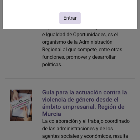
de Murcia
La Dirección General de Mujer e
Entrar
Igualdad de Oportunidades,
dependiente de la Consejería de Familia
e Igualdad de Oportunidades, es el
organismo de la Administración
Regional al que compete, entre otras
funciones, promover y desarrollar
políticas...
Guía para la actuación contra la
violencia de género desde el
ámbito empresarial. Región de
Murcia
La colaboración y el trabajo coordinado
de las administraciones y de los
agentes sociales y económicos, resulta