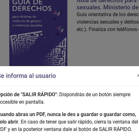
Guía de derechos para v
sexuales. Ministerio de
Guía orientativa de los derec
violencias sexuales y delitos
etc.). Finaliza con teléfon
e informa al usuario
pción de "SALIR RÁPIDO"
: Dispondrás de un botón siempre
ccesible en pantalla.
Guia ATENPRO Versión e
uando abras un PDF, nunca le des a guardar o guardar como,
olo abrir
. En caso de tener que salir rápido, cierra la ventana del
DF y en la posterior ventana dale al botón de SALIR RÁPIDO.