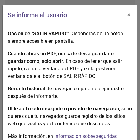
Fecha
Se informa al usuario
×
Inicio: 28 de febrero de 2015
Fin: 17 de marzo de 2015
Opción de "SALIR RÁPIDO"
: Dispondrás de un botón
siempre accesible en pantalla.
Cuando abras un PDF, nunca le des a guardar o
Galería de imágenes
guardar como, solo abrir
. En caso de tener que salir
rápido, cierra la ventana del PDF y en la posterior
ventana dale al botón de SALIR RÁPIDO.
Borra tu historial de navegación
para no dejar rastro
después de informarte.
Utiliza el modo incógnito o privado de navegación
, si no
quieres que tu navegador guarde registro de los sitios
web que visitas y del contenido que descargas.
Más información, en
información sobre seguridad