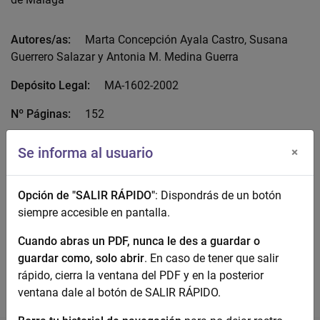
Autores/as:
Marta Concepción Ayala Castro, Susana
Guerrero Salazar y Antonia M. Medina Guerra
Depósito Legal:
MA-1602-2002
Nº Páginas:
152
ISBN:
84-600-9829-X
Se informa al usuario
×
Impresor:
AltaGrafics
Opción de "SALIR RÁPIDO"
: Dispondrás de un botón
Acceso Abierto:
No definido
siempre accesible en pantalla.
Descarga el documento completo
Cuando abras un PDF, nunca le des a guardar o
guardar como, solo abrir
. En caso de tener que salir
rápido, cierra la ventana del PDF y en la posterior
ventana dale al botón de SALIR RÁPIDO.