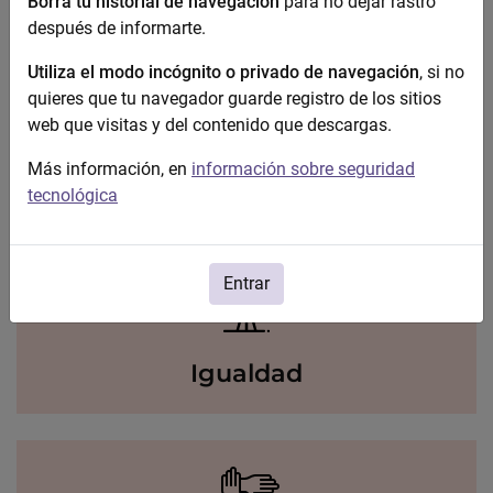
Borra tu historial de navegación
para no dejar rastro
después de informarte.
Utiliza el modo incógnito o privado de navegación
, si no
quieres que tu navegador guarde registro de los sitios
web que visitas y del contenido que descargas.
Violencia contra la mujer
Más información, en
información sobre seguridad
tecnológica
Entrar
Igualdad