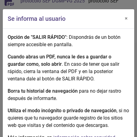
protocolo SEF DGMPVG 2025
protocolo SEF
DGMPVG 2025
Se informa al usuario
×
Opción de "SALIR RÁPIDO"
: Dispondrás de un botón
siempre accesible en pantalla.
Cuando abras un PDF, nunca le des a guardar o
guardar como, solo abrir
. En caso de tener que salir
rápido, cierra la ventana del PDF y en la posterior
ventana dale al botón de SALIR RÁPIDO.
Violencia contra la mujer
Borra tu historial de navegación
para no dejar rastro
después de informarte.
Utiliza el modo incógnito o privado de navegación
, si no
quieres que tu navegador guarde registro de los sitios
web que visitas y del contenido que descargas.