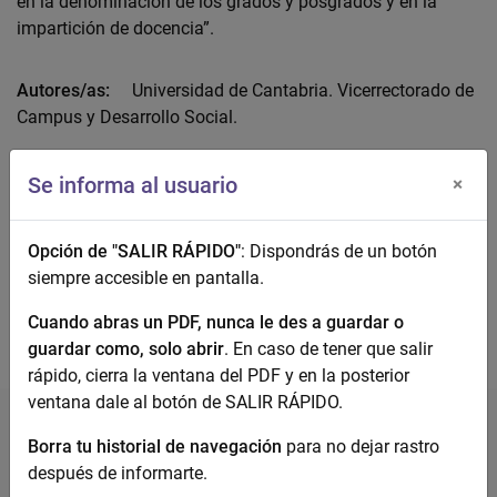
en la denominación de los grados y posgrados y en la
impartición de docencia”.
Autores/as:
Universidad de Cantabria. Vicerrectorado de
Campus y Desarrollo Social.
Nº Páginas:
4
Se informa al usuario
×
Acceso Abierto:
No definido
Opción de "SALIR RÁPIDO"
: Dispondrás de un botón
Descarga el documento completo
siempre accesible en pantalla.
Cuando abras un PDF, nunca le des a guardar o
guardar como, solo abrir
. En caso de tener que salir
rápido, cierra la ventana del PDF y en la posterior
ventana dale al botón de SALIR RÁPIDO.
Borra tu historial de navegación
para no dejar rastro
después de informarte.