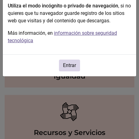
Utiliza el modo incógnito o privado de navegación
, si no
quieres que tu navegador guarde registro de los sitios
Violencia contra la mujer
web que visitas y del contenido que descargas.
Más información, en
información sobre seguridad
tecnológica
Entrar
Igualdad
Recursos y Servicios