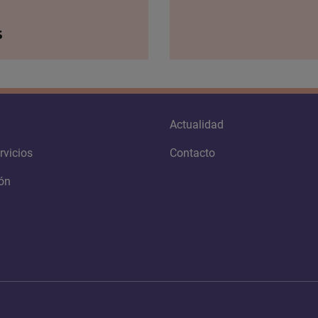
s
Actualidad
rvicios
Contacto
ón