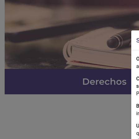
S
O
a
C
Derechos
s
P
B
i
U
q