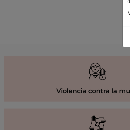
d
M
Violencia contra la mu