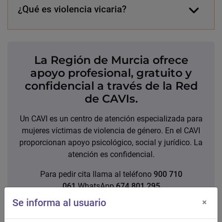
¿Qué es violencia vicaria?
La Región de Murcia ofrece
apoyo profesional, gratuito y
confidencial a través de la Red
de CAVIs.
Un CAVI es un centro de atención especializada para
mujeres víctimas de violencia de género. En el CAVI
proporcionan apoyo psicológico, social y jurídico. La
atención es confidencial.
Para pedir cita llama al teléfono
900 710
061
WhatsApp
674 801 295
Se informa al usuario
×
Red de Centros de Atención Especializada en VVG