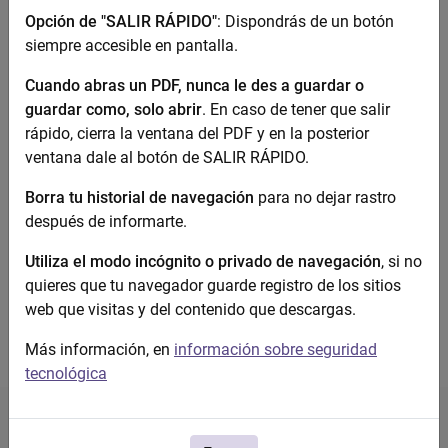
Opción de "SALIR RÁPIDO"
: Dispondrás de un botón
siempre accesible en pantalla.
¿Y si la situación es
Cuando abras un PDF, nunca le des a guardar o
urgente?
guardar como, solo abrir
. En caso de tener que salir
rápido, cierra la ventana del PDF y en la posterior
ventana dale al botón de SALIR RÁPIDO.
Si hay amenazas, agresiones o temes por tu
integridad o la de tu familiar o amiga
llama al
Borra tu historial de navegación
para no dejar rastro
teléfono 112
.
después de informarte.
Allí te informarán de qué hacer y te ayudarán.
Utiliza el modo incógnito o privado de navegación
, si no
quieres que tu navegador guarde registro de los sitios
Recursos de Atención Urgente.
web que visitas y del contenido que descargas.
Más información, en
información sobre seguridad
tecnológica